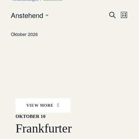
Anstehend
Veran
Suche
Ver
Liste
Datum
Ans
Suche
wählen.
Oktober 2026
Nav
und
Ansic
Navig
VIEW MORE
OKTOBER 10
Frankfurter