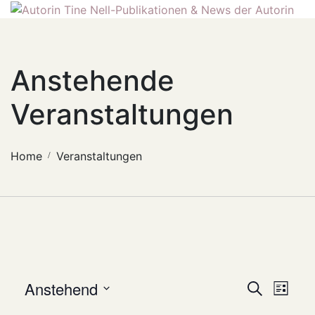
Anstehende
Veranstaltungen
Home
Veranstaltungen
Verans
Ver
Anstehend
Suche
Liste
Ans
Datum