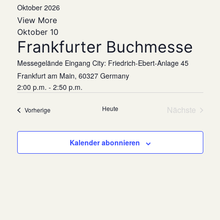
Suche
wählen.
Oktober 2026
Nav
und
View More
Oktober 10
Ansich
Frankfurter Buchmesse
Naviga
Messegelände Eingang City: Friedrich-Ebert-Anlage 45
Frankfurt am Main
,
60327
Germany
2:00 p.m. - 2:50 p.m.
Heute
Nächste
Veranstaltungen
Vorherige
Veranstalt
Kalender abonnieren