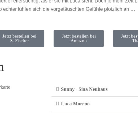
iert er eifersüchtig, als er sie mit Luca sieht. Doch je mehr Zei
o echter fühlen sich die vorgetäuschten Gefühle plötzlich an …
Jetzt bestellen bei
Jetzt bestellen bei
Jetzt bes
S. Fischer
Amazon
Th
n
Sunny - Sina Neuhaus
Luca Moreno