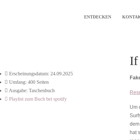
ENTDECKEN
KONTA
I
Erscheinungsdatum: 24.09.2025
Fake
Umfang: 400 Seiten
Ausgabe: Taschenbuch
Reso
Playlist zum Buch bei spotify
Um d
Surf
dem 
hat 