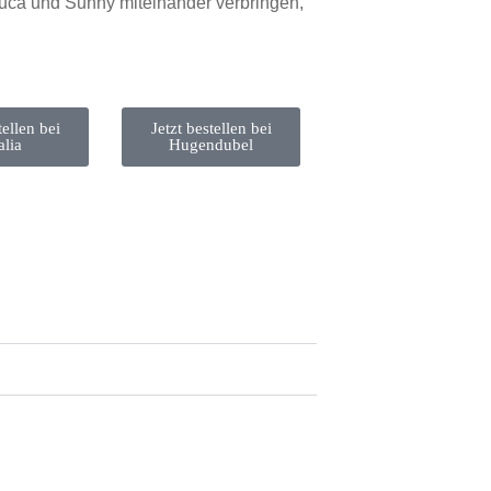
t Luca und Sunny miteinander verbringen,
tellen bei
Jetzt bestellen bei
alia
Hugendubel